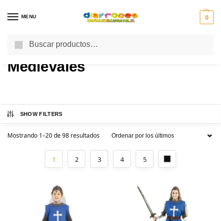
MENU
0
Buscar
Inicio
Disfraces Temáticos
Medievales
/
/
Medievales
SHOW FILTERS
Mostrando 1–20 de 98 resultados
1
2
3
4
5