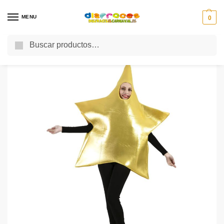
MENU
0
Buscar
Inicio
Disfraces
Disfraces Adulto
Disfraz Hombre
Disfraz de Estrella Navidad
/
/
/
/