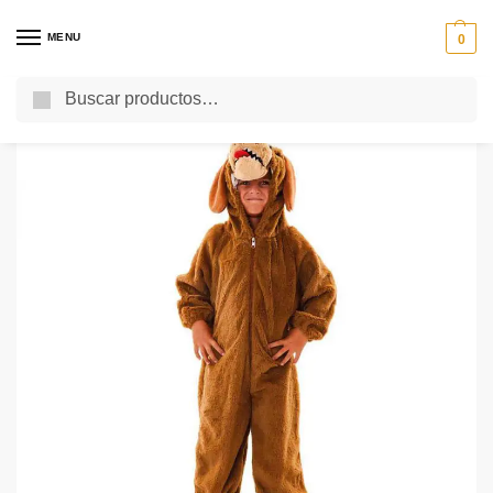
MENU
0
Buscar
Inicio
Disfraces Temáticos
Animales
Disfraz de Perro Infantil
/
/
/