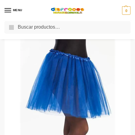
MENU
0
Buscar
Inicio
Accesorios
Otros Accesorios
Tutu 40 Cms Azul Medio
/
/
/